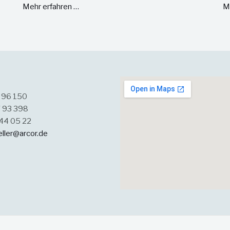
Mehr erfahren …
M
7 96 150
7 93 398
544 05 22
eller@arcor.de